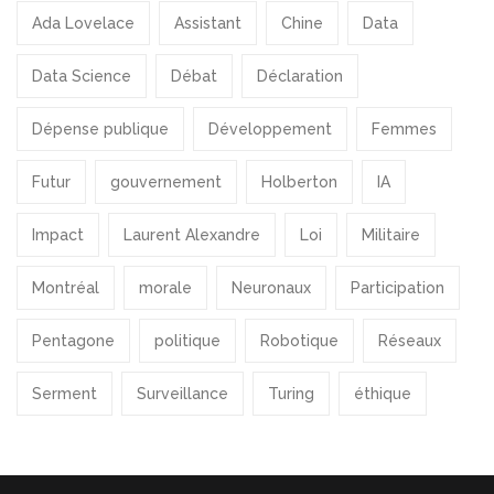
Ada Lovelace
Assistant
Chine
Data
Data Science
Débat
Déclaration
Dépense publique
Développement
Femmes
Futur
gouvernement
Holberton
IA
Impact
Laurent Alexandre
Loi
Militaire
Montréal
morale
Neuronaux
Participation
Pentagone
politique
Robotique
Réseaux
Serment
Surveillance
Turing
éthique