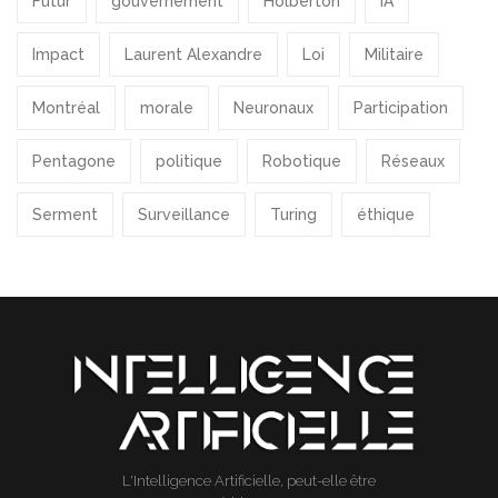
Futur
gouvernement
Holberton
IA
Impact
Laurent Alexandre
Loi
Militaire
Montréal
morale
Neuronaux
Participation
Pentagone
politique
Robotique
Réseaux
Serment
Surveillance
Turing
éthique
L'Intelligence Artificielle, peut-elle être