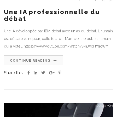
Une IA professionnelle du
débat
Une IA développée par IBM débat avec un as du débat. L'humain
est déclaré vainqueur, cette fois-ci... Mais c'est le public humain
qui a voté... https://www.youtube.com/watch?v=nJXcFtY9cWY
CONTINUE READING
Share this: